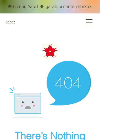
☘️ Özünü Yarat 🍀 yaradıcı sənət mərkəzi
Sepet
There’s Nothing