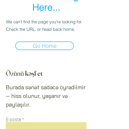
Here...
We can’t find the page you’re looking for.
Check the URL, or head back home.
Go Home
Özünü
kəşf et
Burada sənət sadəcə öyrədilmir
— hiss olunur, yaşanır və
paylaşılır.
E-posta