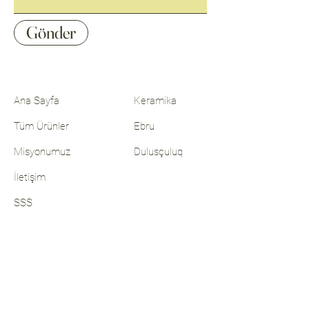
Gönder
Ana Sayfa
Keramika
Tüm Ürünler
Ebru
Misyonumuz
Dulusçuluq
İletişim
SSS
Şartlar ve Koşullar
Facebook
Gizlilik Politikası
Instagram
Linkedin
Çerez Politikası